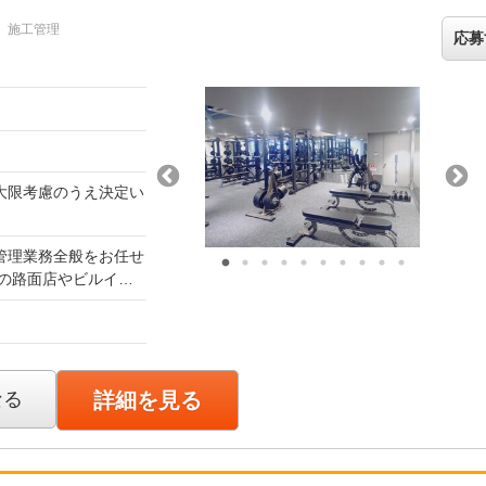
施工管理
応募
大限考慮のうえ決定い
。
管理業務全般をお任せ
の路面店やビルイン
夜間工事が少なく、昼
1】
用者の動線や什器の
るか事前にシミュレー
管理 現場入り後は、
なる
詳細を見る
整を実行。現場の整理
 ▼ 【3】複数店舗の
当。現場の重要度や進
立てて管理します。