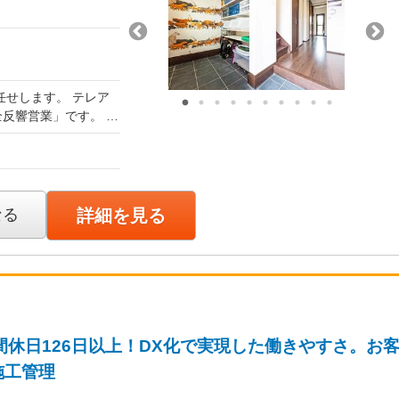
定します。
せします。 テレア
ます。
全反響営業」です。 お
アリングからプラン提
務＞
じたインセンティブが
なる
詳細を見る
扱うのは、高品質・
く、お客様にも自信
間で成約に至るケース
、お客様に誠実に向
仕事です。 入社
インセンティブ等含
。 教育担当や上司
もりの作成、ローンに
間休日126日以上！DX化で実現した働きやすさ。お
（インセンティブ等含
していただけるサポ
施工管理
（インセンティブ等含
館 高崎 群馬県高崎市