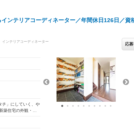
と最終確認を行い、引き
ご自身のペースで効率
インテリアコーディネーター／年間休日126日／資
の担保： フィットネ
日中稼働が基本です。
です。 ・手厚いバ
インテリアコーディネーター
勤務となる場合、家
応募
ます。
ます。
タチ」にしていく、や
含まれず別途支給され
ち合わせをトータルで
紙、照明といったイ
ヒアリングしながら、
ンティブ等含む）