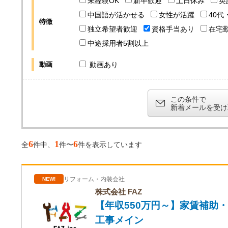
未経験OK
新卒歓迎
土日休み
英
中国語が活かせる
女性が活躍
40代
特徴
独立希望者歓迎
資格手当あり
在宅
中途採用者5割以上
動画
動画あり
この条件で
新着メールを受け
6
1
6
全
件中、
件〜
件を表示しています
リフォーム・内装会社
NEW!
株式会社 FAZ
【年収550万円～】家賃補助
工事メイン