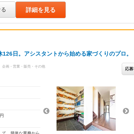
。 お客様の理想が
ンティブ等含む）
監督、設計担当者な
ンティブ等含む）
なる
詳細を見る
継ぐのも重要な役割で
数のお客様との打ち
わり抜く責任感も求め
）は賞与・昇給・退職
時の感動は格別です。
都宮市鶴田町1613番
休126日。アシスタントから始める家づくりのプロ。
企画・営業・販売・その他
応募
0円
ます。
して、簡単な業務から