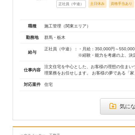
む）
土日休み
資格手当あり
正社員（中途）
上中居町367 ・太田営業所 群馬県太田市東矢島町
※想定年収：325万円〜750
や残業代等は含まず）
職種
施工管理（関東エリア）
勤務地
群馬・栃木
正社員（中途）：
・月給：350,000円～550,00
給与
※経験・能力を考慮の上、決
※残業代は残業時間に応じて
注文住宅を中心とした、お客様の理想の住まい
す。
仕事内容
理業務をお任せします。 お客様の夢である「家
※上記金額にはインセンティ
工程を守りながら完成へと導く責任ある仕事です
別途支給されます。
対応案件
住宅
様々な関係者の調整は大変さもありますが、無
笑顔を見られた時には大きな達成感を得られます。 ＜具体的
・賞与：年2回（実績あり）
＞ ・施工準備：営業担当やお客様との打ち合わせ、工事スケジュー
・昇給：あり
ルの調整、職人の手配、資材発注 ・工事管理：着工後の現場におけ
・想定年収：500万円～1,00
気に
る品質・工程・安全の管理、進捗確認 ・進行管理：1案件（工期平均
3～4ヶ月）を常時5～6案件並行して管理 ・現場
現場を訪問（移動は1時間圏内） ・顧客対応：ファミリー層やシニア
層のお客様とのコミュニケーション プロジェクトは注文住宅が7割、