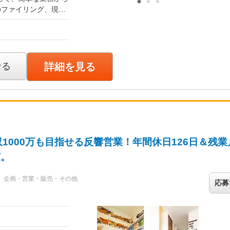
定します。
のファイリング、現場
丁寧に指導しますの
きた
後）
ます。 先輩のサポ
職人さん・資材の手
店舗から1時間圏内の
なる
詳細を見る
同行します。 現場で
ます。 この仕
くプロセスに深く関わ
お客様との打ち合わ
て活躍する道も用意さ
言葉をいただける、
1000万も目指せる反響営業！年間休日126日＆残業
実。
企画・営業・販売・その他
応募