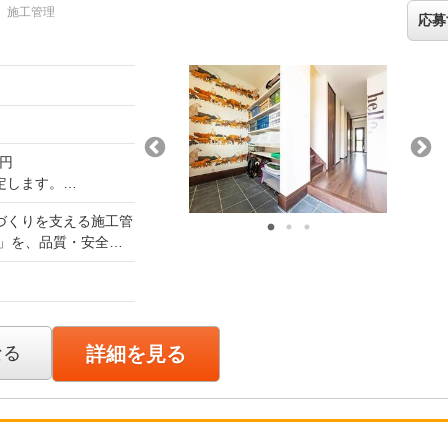
施工管理
1325番1
応募
万円（インセンティブ
0円
定します。
別途全額支給されま
づくりを支える施工管
」を、品質・安全・
ブは含まれておらず、
。 スケジュールや
事に完成し、お客様の
な業務
0万円
なる
詳細を見る
訪問：1日2～3件の