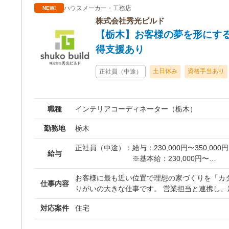
ハウスメーカー・工務店
NEW!
▼ 【4】竣工・引き渡し 施主様や施設担当者
渡しとなります。 ■ 仕事のポイント ・裁量の大きさ： スケジュール
株式会社秀光ビルド
の組み立ては個人の裁量に委ねられています。
【栃木】お客様の夢を形にする
よく現場を回すことが可能です。 ・働きやすさ
得支援あり
スジム案件は路面店等の独立した現場が多く、
夜間工事が少ないため、体調管理がしやすい環境
土日休み
資格手当あり
正社員（中途）
ックアップ： 大阪からの赴任や出張ベースでの
賃補助などで生活基盤をしっかりとサポートし
職種
インテリアコーディネーター（栃木）
勤務地
栃木
正社員（中途）：
給与：230,000円〜350,000円
給与
※基本給：230,000円〜
※残業代は別途全額支給され
お客様に最も近い位置で理想の家づくりを「カ
※インセンティブ等は金額に
仕事内容
りがいの大きな仕事です。 営業担当と連携し、新築住宅の外観・内
ます。
装から設備機器に至るまで、お客様との仕様打
対応案件
住宅
担当します。 外観パースの依頼から、床材や壁
【年収例】
ンテリアの選定まで、お客様のこだわりや夢を
680万円／入社6年（インセ