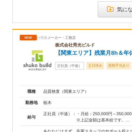
二人三脚で具体的なプランを練り上げていきます
540万円／入社5年（インセ
詰まったプランが完成したら、施工管理、現場
420万円／入社6年（インセ
気に
ど、次の工程を担うチームへ正確に情報を引き
す。 一人あたり常時10件ほどの案件を並行して担当し、毎月8件を現
・賞与：年2回（実績）
場へ引き渡すことを目標に進めていきます。 複
・昇給：有
合わせを効率よく管理しながら、細部までこだ
※契約期間中（3ヶ月〜6ヶ月
ハウスメーカー・工務店
NEW!
られますが、お客様の「理想の家」が完成した
金の対象外となります。
＜就業場所＞ ・住まいづくり館 宇都宮 栃木県宇
株式会社秀光ビルド
地1
【関東エリア】残業月8h＆年
土日休み
資格手当あり
正社員（中途）
職種
品質検査（関東エリア）
勤務地
栃木
正社員（中途）：
・月給：250,000円～350,00
給与
※上記金額は基本給です。
※残業代は別途全額支給され
あなたにはまず、先輩スタッフのサポート役と