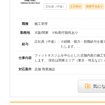
土日休み
資格手当あり
正社員（中途）
職種
施工管理
勤務地
大阪/関東 ※転勤可能性あり
正社員（中途）：
※経験・能力・前職給与を最
給与
たします。
※初回賞与は寸志となります
フィットネスジムを中心とした店舗内装の施工
仕事内容
します。 現在は関東エリア（東京・埼玉など）
型の案件が主流となっており、商業施設特有の
対応案件
店舗 商業施設
間メインで進行できる現場が多いのが特徴です。 ■ 業務フロー 【
図面の読み込み・事前検証 設計図面を元に、利
配置などをミリ単位で確認。現場で適切に収ま
ションを行います。 ▼ 【2】工程・予算・安全
気に
職人への指示出し、資材手配、スケジュール調
整頓を徹底し、事故防止と品質維持に努めます。
並行管理 エリア内の案件を同時に2～3店舗担
捗に合わせて、自身で訪問スケジュールを組み