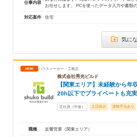
※経験・能力を考慮の上、決
仕事内容
お任せします。 PCを使ったデータ入力や書類
の写真撮影、備品の発注管理など、一つひとつ
＜昇給・賞与＞
対応案件
住宅
で、建築業界が初めての方でもご安心ください。 業務に慣れて
・賞与：年2回（正社員登用
ら、少しずつ専門的な領域にも挑戦していただき
・昇給：あり
ートとして、工事スケジュールの調整補助や、
配、報告書のチェックなどを担当。 現場訪問は
気に
エリアで1日に2～3件程度、最初は必ず先輩が
は、品質・工程・安全の管理方法を間近で学んでいき
事のやりがいは、お客様の理想が形になってい
れること。 将来的には、営業担当や先輩と共に
ハウスメーカー・工務店
NEW!
せにも同席し、あなた自身がお客様の窓口とし
れています。 お客様から直接「ありがとう」の
株式会社秀光ビルド
大きな達成感が待っています。 ＜就業場所＞ ・住まいづくり館 宇都
【関東エリア】未経験から年収
宮 栃木県宇都宮市鶴田町1613番地1
20h以下でプライベートも充
土日休み
資格手当あり
正社員（中途）
職種
反響営業（関東エリア）