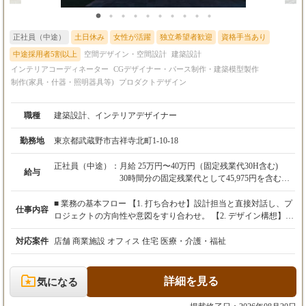
正社員（中途）
土日休み
女性が活躍
独立希望者歓迎
資格手当あり
中途採用者5割以上
空間デザイン・空間設計
建築設計
インテリアコーディネーター
CGデザイナー・パース制作・建築模型製作
制作(家具・什器・照明器具等)
プロダクトデザイン
職種
建築設計、インテリアデザイナー
勤務地
東京都武蔵野市吉祥寺北町1-10-18
正社員（中途）：
月給 25万円〜40万円（固定残業代30H含む)
給与
30時間分の固定残業代として45,975円を含む
実務経験4年以上の方は幹部候補として
■ 業務の基本フロー 【1. 打ち合わせ】設計担当と直接対話し、プ
仕事内容
月給 30万円〜45万円（固定残業代30H含む)
ロジェクトの方向性や意図をすり合わせ。 【2. デザイン構想】空
30時間分の固定残業代として55,560円を含む
間の骨格やインテリア要素を構築。 【3. プレゼンテーション】プ
レゼンテーション資料を作成し、お客様にご提案 【4. 基本設計】
対応案件
店舗 商業施設 オフィス 住宅 医療・介護・福祉
※上記を超える時間外労働分は特別休暇等にて
プレゼンテーションしたデザインを形にするために、設計の基礎
補填
となる基本設計図を作成 【5. 実施設計】基本設計をより詳細まで
※給与額は能力・経験等を勘案のうえ決定させ
検討し、想像したデザインを'形にする'ための図面を作成 【6. 現
詳細を見る
気になる
ていただきます。
場監理】主役は施工会社に移るが、想い描いたものがしっかり形
になるために現場を確認 【7. お引き渡し】お客様にお披露目し、