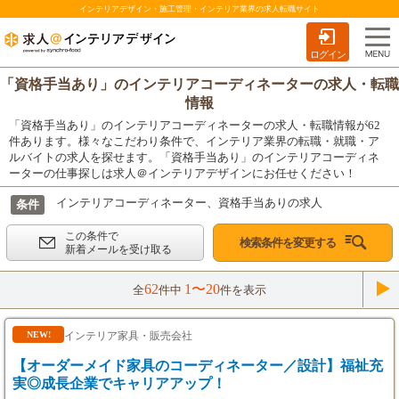
インテリアデザイン・施工管理・インテリア業界の求人転職サイト
ログイン
「資格手当あり」のインテリアコーディネーターの求人・転職
情報
「資格手当あり」のインテリアコーディネーターの求人・転職情報が62
件あります。様々なこだわり条件で、インテリア業界の転職・就職・ア
ルバイトの求人を探せます。「資格手当あり」のインテリアコーディネ
ーターの仕事探しは求人＠インテリアデザインにお任せください！
インテリアコーディネーター、資格手当ありの求人
条件
この条件で
検索条件を変更する
新着メールを受け取る
62
1〜20
全
件中
件を表示
インテリア家具・販売会社
NEW!
【オーダーメイド家具のコーディネーター／設計】福祉充
実◎成長企業でキャリアアップ！