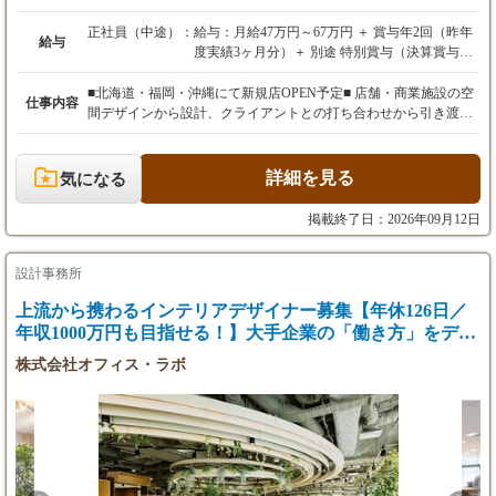
正社員（中途）：
給与：月給47万円～67万円 ＋ 賞与年2回（昨年
給与
度実績3ヶ月分）＋ 別途 特別賞与（決算賞与）
あり
■北海道・福岡・沖縄にて新規店OPEN予定■ 店舗・商業施設の空
仕事内容
※経験、能力、前職の給与などを最大限考慮
間デザインから設計、クライアントとの打ち合わせから引き渡し
し、給与額を決定いたします。
まで、一貫して携わっていただきます！ お客様の夢を形にし、多
※上記月給には、固定残業代（月45時間分／7
くの人々を惹きつけ、笑顔にする空間を創造する、やりがいに満
万円～9万円以上）を含みます。超過分は別途
ちた仕事です。 【具体的な業務内容】 ・クライアントとの打ち
詳細を見る
気になる
全額支給いたします。
合わせ、ヒアリング、コンセプト立案 ・店舗設計、デザイン（Ve
※試用期間6ヶ月あり（期間中の待遇に変更は
ctorworksを使用。基礎知識があれば、経験豊富な上司が丁寧に指
掲載終了日：2026年09月12日
ありません）。
導しますのでご安心ください） ・引き渡し ご経験や希望に応じ
て、インテリアデザイナー・施工管理・CADオペレーターいずれ
【年収例】
かのポジションで選考可能です。 「自分の経験がどの職種に合う
設計事務所
880万円（入社8年／月給40万円＋賞与）
かわからない」という方も、まずはお気軽にご応募ください！
上流から携わるインテリアデザイナー募集【年休126日／
1040万円（入社15年／月給45万円＋賞与）
【手がける案件】 ・フィットネスクラブ、サウナ、ビジネスホテ
年収1000万円も目指せる！】大手企業の「働き方」をデザ
今回の募集では、想定年収700万円以上が可能
ル、温浴施設、ブライダル施設、飲食店、物販店など、多種多様
です。
な商業施設。 ・設計から施工まで一貫して手がける案件が約8
インする！
株式会社オフィス・ラボ
割。残りは施工からの参加となります。 ・工期は1案件あたり1～
2ヶ月程度。並行案件は通常1～2件、繁忙期で4件程度です。 ・1
案件あたり約50名の職人をまとめ、プロジェクトを推進します。
【この仕事のやりがい】 お客様の想像を超えるクオリティを実現
し、「タクトデザイン工房に頼んでよかった」「ここまでこだわ
ってくれてありがとう」といった感謝の言葉をいただけた時、大
きな達成感と誇りを感じられます。 あなたのアイデアと情熱で、