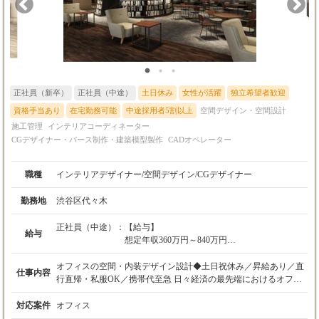
正社員（新卒）
正社員（中途）
土日休み
女性が活躍
独立希望者歓迎
資格手当あり
在宅勤務可能
中途採用者5割以上
空間デザイン・空間設計
施工管理
インテリアコーディネーター
CGデザイナー・パース制作・建築模型製作
CADオペレーター
職種
インテリアデザイナー/空間デザイン/CGデザイナー
勤務地
渋谷区代々木
正社員（中途）：
【給与】
給与
想定年収360万円～840万円
月給30万円～70万円
※経験・スキルを考慮の上、決定します。
オフィスの空間・内装デザイン設計◆土日祝休み／昇給あり／直
仕事内容
行直帰・私服OK／携帯代至急 日々経済の最先端におけるオフィ
【残業代】
スにおいてクライアントのニーズと新しい未来への働き方など、
（※固定残業制・みなし残業制の場合の記載例
あらゆるオフィスの内装工事を手掛けております。ご応募いただ
対応案件
オフィス
※）
いたあなたにはデザイナー・設計としてクライアント対応や現場