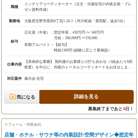
インテリアコーディネーター（注文・分譲住宅の内装企画・プレ
職種
ゼン資料作成）
勤務地
大阪府交野市星田6丁目1-20-1（JR片町線「星田駅」徒歩5分）
正社員（中途）：
想定年収：430万円 〜 540万円
月給：280,000円 〜350,000
給与
※経験・能力を考慮の上、決定します。
長期アルバイト：
【給与】
※残業代は別途支払います。
時給1300円 (経験に応じて要相談）
昇給： 年1回（8月）
【具体的な業務】 契約後のお客様との打ち合わせ（1組あたり6回
仕事内容
賞与： 年2回（8月・12月／昨年度実績：3.6ヶ
程度）を中心に、内装のトータルコーディネートをお任せしま
月分）
す。 ・壁紙、床材、照明、住宅設備等の提案・選定 ・ArchiCA
D、Illustrator、Photoshopを用いたプレゼン資料・3Dパースの作成
対応案件
展示会 住宅
諸手当：
・社内設計士や施工管理、協力会社との連携 【野村工務店で働
時間外手当（全額支給）
く、プロとしての面白さ】 当社の最大の特徴は、「商材の制限が
コミッション手当（オプション販売実績に応じ
一切ない」ことです。お客様のこだわりを形にするためなら、あ
詳細を見る
気になる
支給）
らゆるメーカーの商材を使用可能。 色選びだけでなく、空間全体
住宅手当（規定あり）、家族手当
の質を高める「提案のプロ」として、確かな手応えを感じられま
4
募集終了まであと
日！
資格手当（一級建築士：3万、二級：1万、IP：
す。 また、社内インテリアコンペも開催しており、自身のデザイ
1.5万 他）
ンがモデルハウスに採用されるチャンスもあります。
リフォーム・内装会社
店舗・ホテル・サウナ等の内装設計/空間デザイン◆想定年