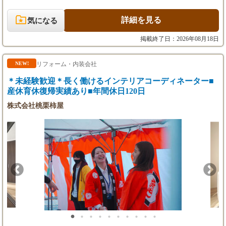
上記月給は、固定残業代6万円／40時間分を含
調査、ヒアリング内容を元に内装のデザインをお任せします。 <
みます。
仕事のポイント> ・クライアントと共に作っていく存在です。 依
詳細を見る
気になる
時間外労働が設定時間を超えた場合は、別途超
頼が来たら「どんな人に見てもらいたいか？」「社長の好きな空
過分を全額支給します。
間は？」「どんな想いをもっての移転か？」 などヒアリングをも
掲載終了日：2026年08月18日
とに思考を巡らせることは非常に多くあります。 ヒアリングした
（※実残業代制の場合の記載例※）
内容や現調時の内容を踏まえて空間デザインを提案します。 ・引
残業代は、別途全額支給いたします。
き渡し後のことを考えたデザイン オフィスの雰囲気やトータルブ
リフォーム・内装会社
NEW!
ランディング失敗なんてことにならないように、ヒアリングや打
＊未経験歓迎＊長く働けるインテリアコーディネーター■
ち合わせを重ね、お客様の納得のいく提案をします。 <これまで
の工事実績> 上場企業などを含めて数百件のオフィスを手掛けて
産休育休復帰実績あり■年間休日120日
【昇給・賞与】
きました。 これまでのオフィスとコロナ禍以降で変わりゆくオフ
株式会社桃栗柿屋
・昇給：年1回（12月）
ィスの新たな価値をご提案していきます。 <具体的な仕事内容>
・賞与：なし
オフィスの内装設計・図面作成 オリジナル造作家具の設計 パン
フレット、名刺、ロゴなどの2Dデザイン <主な業務内容> ▼初回
【試用期間】
打ち合わせ・現場調査 事業内容についての理解を深めて、新オフ
あり／なし
ィスコンセプトを把握 ▼設計要件の理解、平面図作成 基本配
置・設備容量・寸法・法規遵守の必要要件やクライアントの意図
（※試用期間ありの場合の記載例※）
を組み込み、最適なレイアウトを作成 ＊Vectorworksを使用、iMac
試用期間：3ヵ月間（本採用時と条件変更なし
貸与 ▼契約後、再度詳細の打ち合わせ 案件が確定したら、担当
／あり）
営業と共にクライアントと打合せ ▼施工中の状況確認、担当営業
試用期間中の条件：月給30〜70万円（固定残業
との打ち合わせなど ▼引き渡し立ち会い・営業開始の確認 基本
代6万円／40時間分を含む。その他待遇に変動
引き渡し時は設計も同席します。 <どういう人を求めているのか
なし）
> 小さい会社なので、どんどんと新しい仕事を任されていきま
す。 直接依頼案件のほかにコンペもたくさん引き受けます。 成
【年収例】