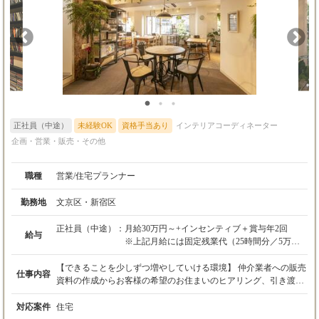
サポートも】 お客様から信頼していただきたいと思った時に、先
輩にアドバイスを相談するとフィードバックをいただけます！ 10
年、20年と長く活躍できる環境――。 【社員ファースト】 お客
様に満足していただくためにはスタッフに楽しみながら働いても
らう必要があると考えている当社。 そのため、完全週休2日制/残
業月平均20～30時間程度など、働きやすい環境を整備していま
す。 オンオフのメリハリを付けながらワクワク働ける職場です！
正社員（中途）
未経験OK
資格手当あり
インテリアコーディネーター
企画・営業・販売・その他
職種
営業/住宅プランナー
勤務地
文京区・新宿区
正社員（中途）：
月給30万円～+インセンティブ＋賞与年2回
給与
※上記月給には固定残業代（25時間分／5万円
～）を含みます
※25時間の超過分は別途支給します
【できることを少しずつ増やしていける環境】 仲介業者への販売
仕事内容
※経験・スキルを考慮の上、優遇致します。
資料の作成からお客様の希望のお住まいのヒアリング、引き渡し
※試用期間3ヶ月あり、その間の待遇に変更は
まで、セミオーダー式だから、提案しやすい！ 【業務の流れ】 ■
ありません。
販売資料の作成（企画や仕様の取り決めがあります） ■間取りヒ
対応案件
住宅