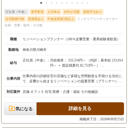
正社員（中途）
新卒歓迎
土日休み
女性が活躍
資格手当あり
在宅勤務可能
受賞歴あり
中途採用者5割以上
インテリアコーディネーター
企画・営業・販売・その他
職種
リノベーションプランナー（100％反響営業・業界経験者歓迎）
勤務地
神奈川県川崎市
正社員（中途）：
月給換算： 333,334円～ （内訳：基本給 233,914
給与
円～ ＋ 固定残業代 82,753円～）
固定残業代： 月45時間分として82,753円〜を月
給に含み支給。超過分は別途全額支給します 。
仕事内容の詳細住宅や店舗など多様な空間創造を手掛ける当社に
仕事内容
試用期間： 3ヶ月あり（本採用時と条件・待遇
て、反響から始まるリノベーションの提案営業（プランナー）業
の変更はありません） 。
務をお任せします 。 雑誌・TV・Webなどのメディア掲載を見た
昇給： 年1回（2月）
お客様からのお問い合わせに対応する【100％反響営業】のた
対応案件
店舗 オフィス 住宅 医療・介護・福祉 その他施設
め、飛び込みやテレアポ、無理な新規開拓は一切ありません 【具
★個人の成果を正当に評価する「レベルアップ
体的な業務内容】 お問い合わせいただいたお客様へのヒアリング
制度」
（理想のライフスタイルの深掘り） 現地調査への同行、リノベー
詳細を見る
気になる
当社では、目先の数字だけを追う短期的なイン
ションの間取り・デザインのプランニング お客様へのプレゼンテ
センティブ制はあえて導入していません 。
ーション、ご提案 着工から竣工（完成）、お引き渡しまでのスケ
掲載終了日：2026年09月25日
年に一度、各自で目標を設定し、定量・定性の
ジュール・顧客フォロー ★営業が孤立しない、安心のチーム体制
両面から「頑張りの積み重ね」を公正に評価 。
当社の強みは、営業・設計・施工管理がそれぞれの専門領域を突