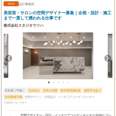
経験・能力を最大限考慮し、協議の上で決定し
ランニングを行い、施主様からの希望を元にデザインを提案しま
設計事務所
NEW!
ます。
す。 ・プレゼンテーション デザイン、基本設計、施工見積書を
美容室・サロンの空間デザイナー募集｜企画・設計・施工
施主様へ提示しプレゼンを行います。 ・実施設計,各種手配 実施
【残業代】
設計を進めつつ、施工チームと工程調整、打合せを行います。 ・
まで一貫して携われる仕事です
35時間分、60,400円（月給30万の場合）の固定
プロジェクト管理、デザイン管理、予算管理 工程を元に施主様、
株式会社スタジオウツハ
残業代を含みます。
施工チームと共に連携をとり、施工を進めます。 またデザイン管
超過分は1分単位で別途全額支給いたします。
理含め、定期的な現場確認を行います。 ※予算管理は担当者の経
験等によっては上長の担当となる場合があります。 ・引き渡し
【試用期間】
施工完了後、引き渡し業務を行います。 ・竣工図作成,アフター
6ヶ月あり
フォロー 引渡し後も顧客と連絡を定期的に取り、アフターフォロ
試用期間終了後に給与の見直しを行います
ーを行います。 また竣工図を作成し、施主様にお渡しします。
正社員（中途）
土日休み
女性が活躍
独立希望者歓迎
資格手当あり
在宅勤務可能
空間デザイン・空間設計
インテリアコーディネーター
CADオペレーター
空間デザイナー・設計・インテリアコーディネーター/自由なフレ