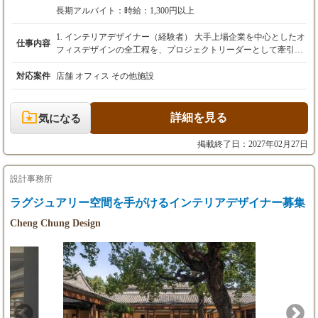
※経験・能力を最大限考慮の上、当社規定によ
※上記には固定残業代（87,000円／45時間分）を含み
長期アルバイト：
時給：1,300円以上
り優遇いたします。
ます。超過分は別途全額支給します。
※試用期間6ヶ月あり
※経験・能力を最大限考慮の上、当社規定により優遇
1. インテリアデザイナー（経験者） 大手上場企業を中心としたオ
仕事内容
いたします。
フィスデザインの全工程を、プロジェクトリーダーとして牽引し
【2. アシスタントデザイナー（未経験者）】
※試用期間3ヶ月あり
ていただきます。 【具体的な業務内容】 ・クライアントへのヒ
月給 250,000円～
アリング、経営課題の抽出 ・コンセプト立案、デザイン提案、プ
対応案件
店舗 オフィス その他施設
※上記には固定残業代（54,100円／38時間分）
【2. アシスタントデザイナー（未経験者）】
レゼンテーション ・基本設計、実施設計、マテリアル選定 ・プ
を含みます。超過分は別途全額支給します。
月給 250,000円～
ロジェクト全体の進行管理、予算管理 ・若手デザイナーの育成、
※試用期間6ヶ月あり
※上記には固定残業代（54,100円／38時間分）を含み
指導 【この仕事の魅力】 裁量権が大きく、自身のアイデアをダ
詳細を見る
気になる
ます。超過分は別途全額支給します。
イレクトに形にできます。数百坪規模の大規模案件に、企画段階
※試用期間3ヶ月あり
から挑戦できるのが醍醐味です。 将来的には、部門を率いるリー
掲載終了日：2027年02月27日
ダーやマネージャーとして、事業の中核を担うキャリアパスもご
【3. CADオペレーター】
用意しています。 2. アシスタントデザイナー（未経験者） まず
雇用形態や勤務時間のご希望を考慮の上、給与を決定
は先輩デザイナーのサポートからスタート。実務を通して、プロ
設計事務所
いたします。
のデザイナーになるためのスキルを基礎から着実に学べます。
※これまでのご経験やCADスキルを十分に評価し、当
ラグジュアリー空間を手がけるインテリアデザイナー募集
【ステップアップのイメージ】 ・入社当初：現場でのアシスタン
社規定により優遇いたしますので、ぜひご相談くださ
ト業務、議事録作成などを通して仕事の流れを覚えます。 ・慣れ
Cheng Chung Design
い。
てきたら：CADでの図面作成の補助、プレゼンテーション資料の
作成など、徐々に専門的な業務をお任せします。 ・将来的には：
あなたの成長意欲次第で、小規模案件のデザイン担当など、活躍
の場を広げていけます。 実際に、未経験で入社し4年でチーフデ
ザイナーに昇格した先輩も在籍しています！ 3. CADオペレータ
ー デザイナーの指示のもと、VectorWorksを使用したオフィスレ
イアウト図面や内装設計図面の作成が主な業務です。 Illustratorや