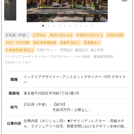
Photoshopでの資料作成、Excelでの見積作成補助など、スキルに
応じて幅広いサポート業務でご活躍いただけます。 パートタイム
など、時間に制約のある方も歓迎しますので、お気軽にご相談く
ださい。
正社員（中途）
土日休み
英語が活かせる
中国語が活かせる
女性が活躍
40代・50代活躍
独立希望者歓迎
資格手当あり
受賞歴あり
中途採用者5割以上
空間デザイン・空間設計
建築設計
施工管理
インテリアコーディネーター
CGデザイナー・パース制作・建築模型製作
CADオペレーター
インテリアデザイナー / アシスタントデザイナー / FFE デザイナ
職種
ー
勤務地
東京都千代田区平河町1丁目5番2号
正社員（中途）：
【給与】
給与
月給28万円～上限なし
※経験・スキルを考慮の上、決定します。
仕事内容（ポジション別） ■デザインディレクター ・高級ホテ
仕事内容
【試用期間】
ル、ラグジュアリー住宅、商業空間におけるデザイン全体の統括
あり（本採用時と条件変更なし）
・コンセプト立案およびデザイン方針の策定 ・クライアントへの