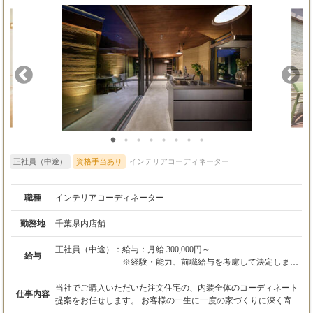
正社員（中途）
資格手当あり
インテリアコーディネーター
職種
インテリアコーディネーター
勤務地
千葉県内店舗
正社員（中途）：
給与：月給 300,000円～
給与
※経験・能力、前職給与を考慮して決定しま
す。
※上記額には固定残業代（月30時間分、55,000
当社でご購入いただいた注文住宅の、内装全体のコーディネート
仕事内容
円～）を含みます。超過分は全額支給します。
提案をお任せします。 お客様の一生に一度の家づくりに深く寄り