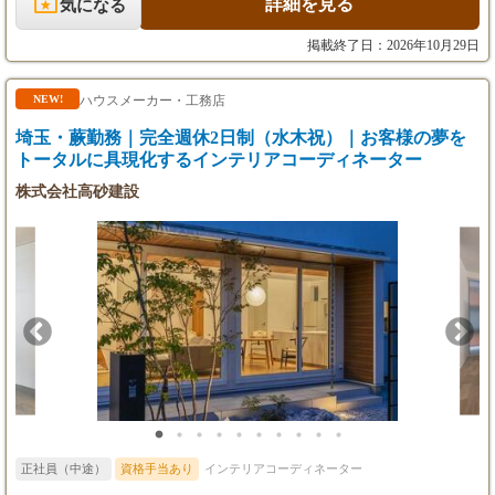
詳細を見る
気になる
ランス、商談スペース、シアタールームなど、ギャラリー全体の
空間構成を設計します。 ［2］企画立案・デザイン提案 ・Mac（Il
掲載終了日：2026年10月29日
lustrator/Photoshop等）を使用し、空間デザインや装飾の提案資料
を作成。 ・内装材の選定だけでなく、映像・光・音を用いた空間
演出のプランニングも行います。 ［3］社内ディレクション・製
ハウスメーカー・工務店
NEW!
造連携 ・自社内の製造部門（工場）と連携し、アクリル加工や大
埼玉・蕨勤務｜完全週休2日制（水木祝）｜お客様の夢を
型印刷物などの各種装飾品の制作をディレクション。 ・スケジュ
ールおよびコストの精査・管理を行います。 ［4］現場制作管
トータルに具現化するインテリアコーディネーター
理・納品 ・全国の設営現場にて、協力業者や職人への指示出し・
株式会社高砂建設
施工管理を実施。（現場へは社用車で移動します） ・完成後のク
オリティチェックとクライアントへの引き渡しをもって、1つの
プロジェクト（約半年スパン）が完了します。
正社員（中途）
資格手当あり
インテリアコーディネーター