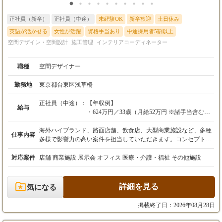
正社員（新卒）
正社員（中途）
未経験OK
新卒歓迎
土日休み
英語が活かせる
女性が活躍
資格手当あり
中途採用者5割以上
空間デザイン・空間設計
施工管理
インテリアコーディネーター
職種
空間デザイナー
勤務地
東京都台東区浅草橋
正社員（中途）：
【年収例】
給与
・624万円／33歳（月給52万円 ※諸手当含む）
・580万円／30歳（月給48万円 ※諸手当含む）
海外ハイブランド、路面店舗、飲食店、大型商業施設など、多種
仕事内容
【給与】
多様で影響力の高い案件を担当していただきます。コンセプト立
経験1年未満の方（アシスタント/施工管理）
案からお引き渡しまで、プロジェクト全体を一貫してお任せいた
月給30万円～
します。 空間を創造するデザイナーとして、コンセプト立案から
対応案件
店舗 商業施設 展示会 オフィス 医療・介護・福祉 その他施設
想定年収360万円～
引き渡しまで、プロジェクト全体を一貫してご担当いただきま
す。机上のデザインだけでなく、自ら描いた空間が現実になるま
経験2年以上の方（デザイナー/施工管理）
での全工程に責任と裁量を持つ。それが私たちのデザイナーのス
詳細を見る
気になる
月給35万円～
タイルです。 案件は関東、関西だけでなく、日本全国で行ってお
想定年収420万円～
ります。 また海外クライアントからの案件もございます。 【プ
掲載終了日：2026年08月28日
ロジェクトの一例】 ・ヒアリング,現地調査 現地調査をしつつ、
※上記金額は最低保証額です。
施主様からのヒアリングを行います ・プランニング,デザイン プ