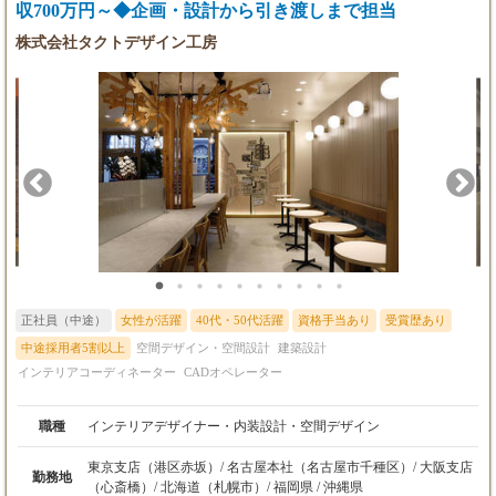
収700万円～◆企画・設計から引き渡しまで担当
株式会社タクトデザイン工房
正社員（中途）
女性が活躍
40代・50代活躍
資格手当あり
受賞歴あり
中途採用者5割以上
空間デザイン・空間設計
建築設計
インテリアコーディネーター
CADオペレーター
職種
インテリアデザイナー・内装設計・空間デザイン
東京支店（港区赤坂）/ 名古屋本社（名古屋市千種区）/ 大阪支店
勤務地
（心斎橋）/ 北海道（札幌市）/ 福岡県 / 沖縄県