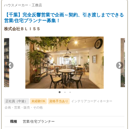
達成度合いに応じて、年に一度【最大20％】の
き詰めながらも、完全に分業・連携している点にあります ひとり
ハウスメーカー・工務店
昇給チャンスがあります 。
の営業にすべてを丸投げするのではなく、3者が1つのチームとな
【千葉】完全反響営業で企画～契約、引き渡しまでできる
ってコミュニケーションを密に取りながら案件を進行します その
営業/住宅プランナー募集！
ため、お客様に寄り添った「本質的な暮らしの提案」に100％集
中でき、未経験の領域があってもチームの仲間と助け合いなが
株式会社ＢＬＩＳＳ
ら、お洒落でデザイン性の高い空間をカタチにしていける環境で
す
正社員（中途）
未経験OK
資格手当あり
インテリアコーディネーター
企画・営業・販売・その他
職種
営業/住宅プランナー