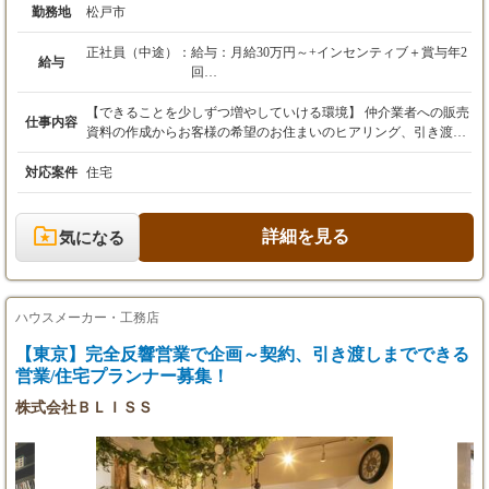
勤務地
松戸市
正社員（中途）：
給与：月給30万円～+インセンティブ＋賞与年2
給与
回
※上記月給には固定残業代（25時間分／5万円
～）を含みます
【できることを少しずつ増やしていける環境】 仲介業者への販売
仕事内容
※25時間の超過分は別途支給します
資料の作成からお客様の希望のお住まいのヒアリング、引き渡し
※経験・スキルを考慮の上、優遇致します。
まで、セミオーダー式だから、提案しやすい！ 【業務の流れ】 ■
※試用期間3ヶ月あり、その間の待遇に変更は
販売資料の作成（企画や仕様の取り決めがあります） ■間取りヒ
対応案件
住宅
ありません。
アリング（お絵描きレベルでOK） ■インテリアコーディネート ■
プレゼン ■契約（銀行の決裁への立ち合いもあります） ■仕様の
《モデル年収例》
決定 営業5割、インテリアコーディネーター5割くらいのイメージ
詳細を見る
気になる
450万円／25歳／入社3年目
です！ 具体的には・・・ 【理想をヒアリング】 お客様から玄関
700万円／30歳／入社8年目
や居住スペースなど、お住まいの間取りや壁紙等をお伺いしどの
ような仕様にするかを一緒に決めていきます。 お客様の“理想”を
叶えるため社内で積極的に相談OKです！ 【お客様は紹介か
ハウスメーカー・工務店
ら！】 仲介業者さんからのご紹介やHPから問合せたお客様とや
りとりします。 屋外での呼び込みや飛び込み・電話などのノルマ
【東京】完全反響営業で企画～契約、引き渡しまでできる
がありません！ 【トータルでサポート！】 住宅ができるまで時
営業/住宅プランナー募集！
間がかかるもの。お客様に安心していただけるように契約後は工
株式会社ＢＬＩＳＳ
事の進捗を確認したり、お住まいを引き渡した後もフォローをし
たり。 お客様に満足いただけるようサポートできる環境です！
入社後の流れ・・・ 【できることから1つずつ！】 まずは先輩に
教えてもらいながら分からないことをちょっとずつ質問していき
ましょう。 すぐに成長できるので安心してください！ 【先輩の