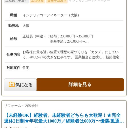
正社員（中途）
土日休み
資格手当あり
インテリアコーディネーター
職種
インテリアコーディネーター（大阪）
勤務地
大阪
正社員（中途）：
給与：230,000円〜350,000円
給与
※基本給：230,000円〜
※残業代は別途全額支給されます。
※インセンティブ等は金額に含まれず別途支給
お客様に最も近い位置で理想の家づくりを「カタチ」にしてい
仕事内容
されます。
く、やりがいの大きな仕事です。 営業担当と連携し、新築住宅の
外観・内装から設備機器に至るまで、お客様との仕様打ち合わせ
【年収例】
をトータルで担当します。 外観パースの依頼から、床材や壁紙、
対応案件
住宅
680万円／入社6年（インセンティブ等含む）
照明といったインテリアの選定まで、お客様のこだわりや夢をヒ
540万円／入社5年（インセンティブ等含む）
アリングしながら、二人三脚で具体的なプランを練り上げていき
420万円／入社6年（インセンティブ等含む）
ます。 お客様の理想が詰まったプランが完成したら、施工管理、
詳細を見る
気になる
現場監督、設計担当者など、次の工程を担うチームへ正確に情報
・賞与：年2回（実績）
を引き継ぐのも重要な役割です。 一人あたり常時10件ほどの案件
・昇給：有
を並行して担当し、毎月8件を現場へ引き渡すことを目標に進め
※契約期間中（3ヶ月〜6ヶ月）は賞与・昇給・
ていきます。 複数のお客様との打ち合わせを効率よく管理しなが
リフォーム・内装会社
退職金の対象外となります。
ら、細部までこだわり抜く責任感も求められますが、お客様の
「理想の家」が完成した時の感動は格別です。 ＜就業場所＞ ・
【未経験OK】経験者、未経験者どちらも大歓迎！★完全
住まいづくり館 堺 大阪府堺市美原区黒山139番地2
週休2日制★年収最大1000万／経験者は600万〜優遇/風通し
抜群の環境でプロを目指す企画営業・施工管理