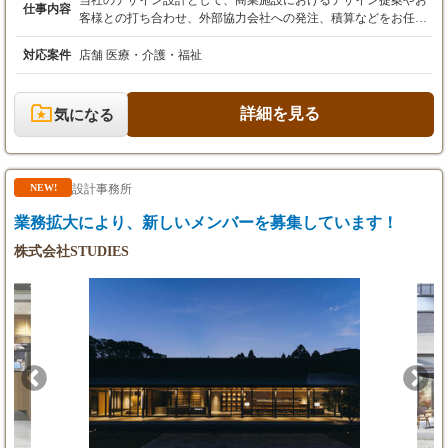
当社のデザイン設計として、商業施設におけるデザイン提案やお
仕事内容
・賞与：年2回（在籍2年目より、業務・勤務成
客様との打ち合わせ、外部協力会社への発注、積算などをお任せ
績に応じる）
します。 案件の規模や内容に応じて施工管理業務に携わることも
あり、幅広い業務経験が積めるポジションです。 クライアントか
対応案件
店舗 医療・介護・福祉
らの信頼を築き、期待を超える提案を目指してチームで協力し合
いながら進めていきます。 多様な案件に携わり、独自のデザイン
を形にする達成感とやりがいを感じられる環境です。 〇具体的な
詳細を見る
気になる
業務内容例〇 ・クライアントとの打ち合わせ、デザイン提案プレ
ゼンテーション ・商業施設のデザイン・設計業務（店舗、フード
コート、福祉施設等） ・施工に必要な発注業務および外部協力会
社との調整 ・見積もり・積算業務の実施 ・必要に応じた施工管
設計事務所
NEW!
理や現場監督業務
業務拡大により、新しいメンバーを募集しています！
株式会社STUDIES