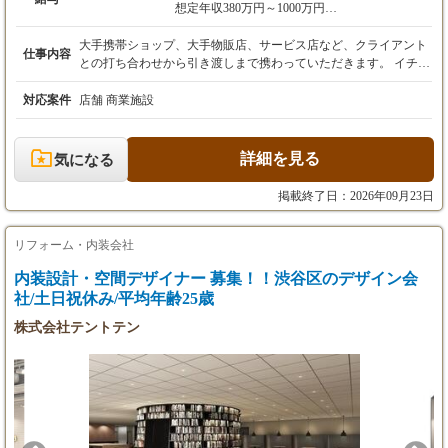
想定年収380万円～1000万円
月給30万円～80万円
※経験・スキルを考慮の上、決定します。
大手携帯ショップ、大手物販店、サービス店など、クライアント
仕事内容
との打ち合わせから引き渡しまで携わっていただきます。 イチか
【諸手当】
ら携わることでクライアントの理想をカタチにするまでを ワンス
・資格手当：10,000円／月
トップで実現できる仕事です。 これまで培ってきた知識やスキル
対応案件
店舗 商業施設
・役職手当：10,000円～30,000円／月
を活かして活躍していくことはもちろん 新しいフィールドに挑戦
したい方も大歓迎です！ ■営業および施工管理 ・クライアントへ
【昇給・賞与】
の提案、打合せ業務 ・協力会社との打合せ業務 ・受発注、見積
詳細を見る
気になる
・昇給：年1回（4月）
業務 ・現場管理業務 【ご応募について】 求人＠インテリアデザ
・賞与：年2回（6月、12月）
インの応募フォームよりご応募下さい。 面接に進んでいただく方
掲載終了日：2026年09月23日
にはメールにてご連絡をさせて頂きます。 （必要書類） ・履歴
【試用期間】
書(写真付き)※3ヶ月以内 ・職務経歴書
あり
リフォーム・内装会社
試用期間：3ヵ月間（本採用時と条件変更な
内装設計・空間デザイナー 募集！！渋谷区のデザイン会
し）
社/土日祝休み/平均年齢25歳
【年収例】
株式会社テントテン
年収480万円（入社1年目）：月給38万円＋賞与
＋諸手当