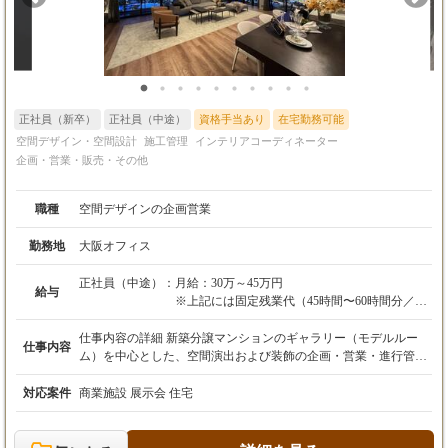
正社員（新卒）
正社員（中途）
資格手当あり
在宅勤務可能
空間デザイン・空間設計
施工管理
インテリアコーディネーター
企画・営業・販売・その他
職種
空間デザインの企画営業
勤務地
大阪オフィス
正社員（中途）：
月給：30万～45万円
給与
※上記には固定残業代（45時間〜60時間分／7
万8000円～15万6100円）が含まれます。
※超過分は別途支給いたします。
仕事内容の詳細 新築分譲マンションのギャラリー（モデルルー
仕事内容
※年齢・経験・能力を考慮の上、規定により決
ム）を中心とした、空間演出および装飾の企画・営業・進行管理
定いたします。
をお任せします。 既存取引のある大手デベロッパーや不動産広告
・昇給：随時
代理店へのルート営業がメインであり、新規の飛び込み営業はあ
対応案件
商業施設 展示会 住宅
・賞与：決算賞与あり
りません。 その他に、一般店舗・量販店等のサイン業務もありま
す。 ■ 業務フロー ［1］ヒアリング・要件定義 ・クライアントか
ら新規物件のコンセプトやターゲット層をヒアリング。 ・エント