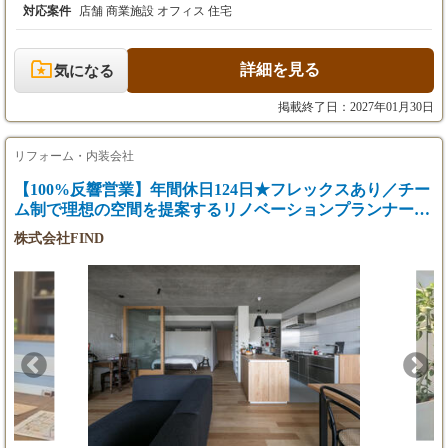
提案・プレゼンテーションの主導 ・プロジェクト全体の品質・ス
対応案件
店舗 商業施設 オフィス 住宅
ケジュール・コスト管理 ・日本および海外拠点との連携によるプ
ロジェクト推進 ・チームマネジメント（指導・評価・育成） ■シ
ニアデザイナー ・高級ホテル、ラグジュアリー住宅、商業空間の
詳細を見る
気になる
設計業務全般を担当 ・コンセプトに基づく空間デザインの具体化
（基本〜実施設計） ・クライアントとの打ち合わせおよび設計提
掲載終了日：2027年01月30日
案 ・プロジェクトの進行管理および関係各所との調整 ・海外拠
点との設計連携・調整業務 ・ジュニアデザイナーの指導・サポー
ト ■デザイナー ・高級ホテル、ラグジュアリー住宅、商業空間に
リフォーム・内装会社
おける設計補助業務 ・図面作成（AutoCAD等）および修正対応
【100%反響営業】年間休日124日★フレックスあり／チー
・パース・プレゼン資料の作成サポート ・マテリアル選定・サン
ム制で理想の空間を提案するリノベーションプランナー募
プル管理補助 ・社内外メンバーとの基本的な調整業務
集！
株式会社FIND