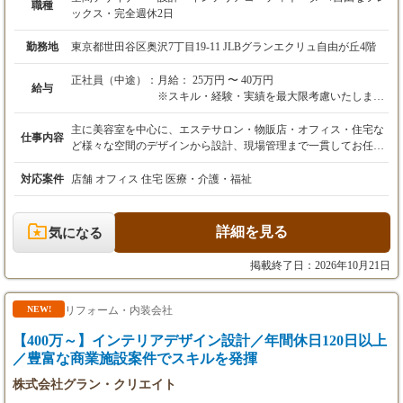
職種
ックス・完全週休2日
勤務地
東京都世田谷区奥沢7丁目19-11 JLBグランエクリュ自由が丘4階
正社員（中途）：
月給： 25万円 〜 40万円
給与
※スキル・経験・実績を最大限考慮いたします
諸手当・賞与： 賞与年1回／昇給年1回／残業手
主に美容室を中心に、エステサロン・物販店・オフィス・住宅な
仕事内容
当・その他各種手当有
ど様々な空間のデザインから設計、現場管理まで一貫してお任せ
試用期間： 3ヶ月（期間中の条件変更なし）
します。 少人数の組織だからこそ、枠にとらわれない柔軟な働き
方が可能です。 「1から100まで一貫して空間づくりに携わりた
対応案件
店舗 オフィス 住宅 医療・介護・福祉
い」という方はもちろん、「CADオペレーターとして図面作成
（設計）の業務に特化したい」という方まで歓迎しています。 ご
自身が今後どうしていきたいか、やりたいことに合わせて業務内
詳細を見る
気になる
容を相談しながら決めていきましょう！
掲載終了日：2026年10月21日
リフォーム・内装会社
NEW!
【400万～】インテリアデザイン設計／年間休日120日以上
／豊富な商業施設案件でスキルを発揮
株式会社グラン・クリエイト