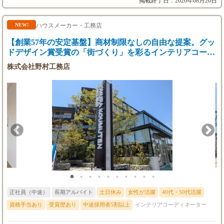
掲載終了日：2026年08月20日
昇給
満足いただくことがゴール
年1回(8月)
賞与
ハウスメーカー・工務店
NEW!
年1回(8月)
【創業57年の安定基盤】商材制限なしの自由な提案。グッ
※状況により、3か月の試用期間を設けること
ドデザイン賞受賞の「街づくり」を彩るインテリアコーデ
があります。
ィネーター／年休120日・年収550万可
株式会社野村工務店
(給与の変動なし)
正社員（中途）
長期アルバイト
土日休み
女性が活躍
40代・50代活躍
資格手当あり
受賞歴あり
中途採用者5割以上
インテリアコーディネーター