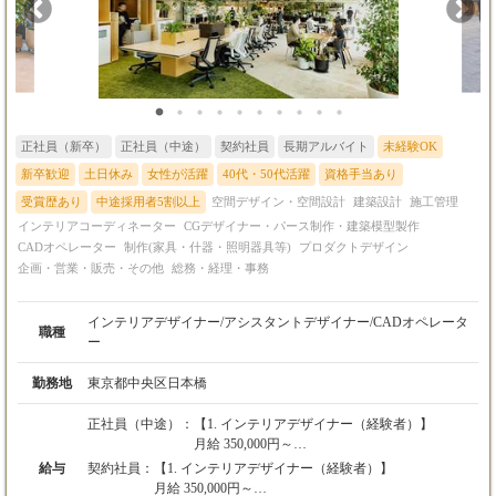
数々の一流店舗・施設を生み出す醍醐味を味わってください。
正社員（新卒）
正社員（中途）
契約社員
長期アルバイト
未経験OK
新卒歓迎
土日休み
女性が活躍
40代・50代活躍
資格手当あり
受賞歴あり
中途採用者5割以上
空間デザイン・空間設計
建築設計
施工管理
インテリアコーディネーター
CGデザイナー・パース制作・建築模型製作
CADオペレーター
制作(家具・什器・照明器具等)
プロダクトデザイン
企画・営業・販売・その他
総務・経理・事務
インテリアデザイナー/アシスタントデザイナー/CADオペレータ
職種
ー
勤務地
東京都中央区日本橋
正社員（中途）：
【1. インテリアデザイナー（経験者）】
月給 350,000円～
※上記には固定残業代（87,000円／45時間分）
給与
契約社員：
【1. インテリアデザイナー（経験者）】
を含みます。超過分は別途全額支給します。
月給 350,000円～