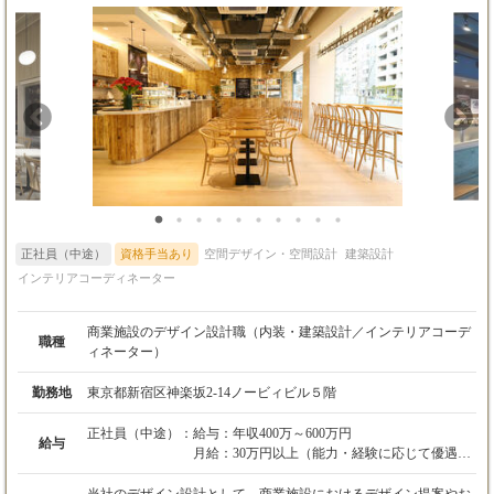
正社員（中途）
資格手当あり
空間デザイン・空間設計
建築設計
インテリアコーディネーター
商業施設のデザイン設計職（内装・建築設計／インテリアコーデ
職種
ィネーター）
勤務地
東京都新宿区神楽坂2-14ノービィビル５階
正社員（中途）：
給与：年収400万～600万円
給与
月給：30万円以上（能力・経験に応じて優遇）
・昇給：年1回（業務成績に応じる）