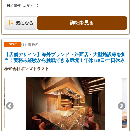
添い、理想の空間を形にする、やりがいの大きな仕事です。 【具
・昇給：年1回（四半期ごとの人事考課制度あ
体的な業務内容】 ・お客様との内装打ち合わせ ・各種手配・管
対応案件
店舗 住宅
り）
理業務 ・事務作業 玄関ドアから壁紙、床材に至るまで、サンプ
・インセンティブ賞与：年2回（1月、7月）
ルをお見せしながらお客様の想いを引き出し、具体的なデザイン
へと落とし込んでいきます。 時には、キッチンやトイレといった
詳細を見る
気になる
試用期間：6ヶ月（期間中の給与・待遇に変動
住宅設備、さらにはカーテンやテーブルなどの家具まで含めたト
なし）
ータルコーディネートをご提案することもあります。 【案件につ
いて】 対象物：注文住宅が9割以上※木造アパート、店舗兼住
宅、金融機関の支店などの実績も稀にあり 案件数：常時10件ほど
設計事務所
NEW!
を並行して担当（時期により変動あり） 案件規模：30坪以下、20
00万円以上の案件が多い 繁忙期：5～6月、11～12月ごろ（引き渡
【店舗デザイン】海外ブランド・路面店・大型施設等を担
しに合わせて） 【チーム体制について】 部署人数：2名 コミュニ
当！実務未経験から挑戦できる環境！年休120日/土日休み
ケーションを取る相手：お客様、家具業者 デザインの決め方：基
本的には一人で進めることが多いが、経験の浅い方は相談しなが
株式会社ボンズトラスト
ら決めることが可能 働き方（TPOは固定か融通利かせられる
か）：9:00～18:30の固定勤務（休みは取りやすい環境）