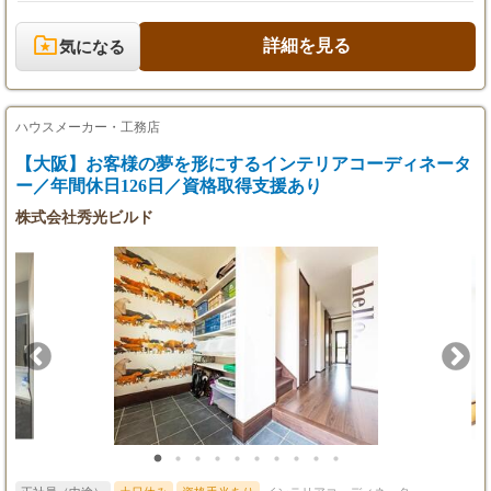
アリング（お絵描きレベルでOK） ■インテリアコーディネート ■
《モデル年収例》
プレゼン ■契約（銀行の決裁への立ち合いもあります） ■仕様の
450万円／25歳／入社3年目
決定 営業5割、インテリアコーディネーター5割くらいのイメージ
詳細を見る
気になる
700万円／30歳／入社8年目
です！ 具体的には・・・ 【理想をヒアリング】 お客様から玄関
や居住スペースなど、お住まいの間取りや壁紙等をお伺いしどの
ような仕様にするかを一緒に決めていきます。 お客様の“理想”を
叶えるため社内で積極的に相談OKです！ 【お客様は紹介か
ハウスメーカー・工務店
ら！】 仲介業者さんからのご紹介やHPから問合せたお客様とや
りとりします。 屋外での呼び込みや飛び込み・電話などのノルマ
【大阪】お客様の夢を形にするインテリアコーディネータ
がありません！ 【トータルでサポート！】 住宅ができるまで時
ー／年間休日126日／資格取得支援あり
間がかかるもの。お客様に安心していただけるように契約後は工
株式会社秀光ビルド
事の進捗を確認したり、お住まいを引き渡した後もフォローをし
たり。 お客様に満足いただけるようサポートできる環境です！
入社後の流れ・・・ 【できることから1つずつ！】 まずは先輩に
教えてもらいながら分からないことをちょっとずつ質問していき
ましょう。 すぐに成長できるので安心してください！ 【先輩の
サポートも】 お客様から信頼していただきたいと思った時に、先
輩にアドバイスを相談するとフィードバックをいただけます！ 10
年、20年と長く活躍できる環境――。 【社員ファースト】 お客
様に満足していただくためにはスタッフに楽しみながら働いても
らう必要があると考えている当社。 そのため、完全週休2日制/残
業月平均20～30時間程度など、働きやすい環境を整備していま
す。 オンオフのメリハリを付けながらワクワク働ける職場です！