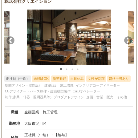
株式会社クリエイション
正社員（中途）
未経験OK
新卒歓迎
土日休み
女性が活躍
資格手当あり
空間デザイン・空間設計
建築設計
施工管理
インテリアコーディネーター
CGデザイナー・パース制作・建築模型製作
CADオペレーター
制作(家具・什器・照明器具等)
プロダクトデザイン
企画・営業・販売・その他
職種
企画営業、施工管理
勤務地
大阪市淀川区
正社員（中途）：
【給与】
給与