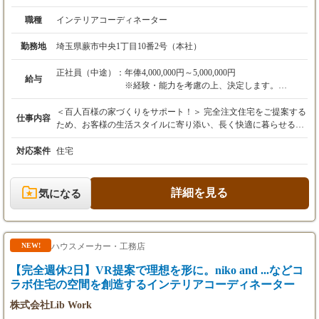
職種
インテリアコーディネーター
勤務地
埼玉県蕨市中央1丁目10番2号（本社）
正社員（中途）：
年俸4,000,000円～5,000,000円
給与
※経験・能力を考慮の上、決定します。
※上記額には固定残業代（月30時間分、52,851
円～）を含みます。
＜百人百様の家づくりをサポート！＞ 完全注文住宅をご提案する
仕事内容
※超過分は全額支給します。
ため、お客様の生活スタイルに寄り添い、長く快適に暮らせる家
を共に考え、会社全体で最適なプランを創り上げていくお仕事で
・昇給あり（年齢・経験を考慮して優遇）
す。 【具体的にお任せする業務内容一例】 ■プランニング（営業
対応案件
住宅
・賞与年2回（7月・12月）
がヒアリングした内容から作成して頂きます） ■各種打ち合わ
・報奨金制度あり
せ・間取り提案および修正 ■お客様とのコミュニケーション(平面
図では伝わりづらい家の使い勝手や動線を考慮したアドバイス等)
詳細を見る
気になる
■建築に必要な書類作成、提出 ☆いずれも各部署と連携しながら
進めます。
ハウスメーカー・工務店
NEW!
【完全週休2日】VR提案で理想を形に。niko and ...などコ
ラボ住宅の空間を創造するインテリアコーディネーター
株式会社Lib Work