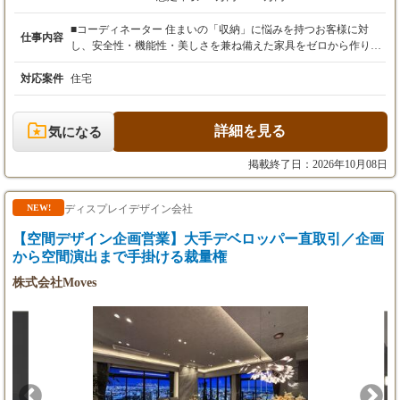
月給30万円～38万円
※経験・スキルを考慮の上、決定します。
■コーディネーター 住まいの「収納」に悩みを持つお客様に対
仕事内容
し、安全性・機能性・美しさを兼ね備えた家具をゼロから作り上
【残業代】
げていくお仕事です。 広告やHPをご覧になり、期待を持ってご
上記月給は、固定残業代7万円～／40時間分を
来場されるお客様への「100%反響営業」です。 個人への過度な
対応案件
住宅
含みます。
ノルマはなく、目の前のお客様とじっくり向き合える環境です。
時間外労働が設定時間を超えた場合は、別途超
▼ご相談・聞き取り：予約制のショールームにて、日々の生活動
過分を全額支給します。
線や理想の暮らし方を丁寧にお伺いします。 ▼企画・ご提案：素
詳細を見る
気になる
材や色合いを吟味し、お客様のご要望を形にした図面やお見積り
【昇給・賞与】
を作成します。 ▼製作の手配：現地調査の内容に基づき、社内の
掲載終了日：2026年10月08日
・昇給：年1回（7月）
設計部門や自社工場へ製作を依頼します。 ▼完成・お引き渡し：
・賞与：年2回（7月、12月）※前年実績3.71ヶ
設置工事は施工担当者が行います。営業は完成後のご挨拶に伺う
月
ことがあります。 ■設計 コーディネーターとともに造作家具を含
ディスプレイデザイン会社
NEW!
めた壁面収納家具をプラン検討・設計するお仕事です。主には、
【空間デザイン企画営業】大手デベロッパー直取引／企画
【試用期間】
▼Vectorworksまたは自社CADソフト(3D CAD）を用いて図面（平
試用期間：6ヵ月間（本採用時と条件変更な
面、詳細、納まり等）や3Dモデルの作成 ▼自社工場への制作指
から空間演出まで手掛ける裁量権
し）
示、打合せ 顧客（個人・企業）との打合せや現地調査への同行な
株式会社Moves
どが発生する場合がありますが、基本的には腰を据えて設計に集
【年収例】
中いただける環境です。
入社3年目（主任）：540万円
入社5年目（課長）：640万円
※マネジメントにつかなくても専門性を磨いて
昇格・昇給が可能です。