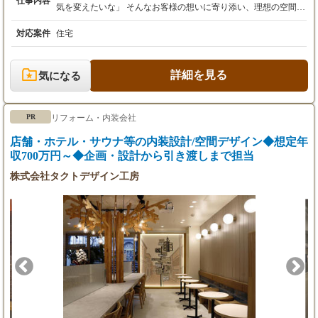
仕事内容
月給270,000円～ ＋ 資格手当
気を変えたいな」 そんなお客様の想いに寄り添い、理想の空間づ
※上記金額には固定残業代（月22時間分／40,00
くりをお手伝いするのが私たちの仕事です。 あなたには、カーテ
0円）を含みます。
ン・じゅうたんの専門店である当店で、接客・販売を軸とした店
対応案件
住宅
※22時間を超える時間外労働分は追加で支給し
舗運営業務全般をお任せします。 未経験の方でも、充実した研修
ます。
制度で商品知識からしっかり学べるのでご安心ください。 ほとん
※転居を伴う転勤ができる方
どの先輩が未経験からのスタートです。 一日の始まりは、朝礼や
詳細を見る
気になる
接客のロールプレイングから。 開店準備を終えたら、お客様をお
＜総合職B＞
迎えします。 お客様との会話の中から好みやライフスタイルを伺
月給243,000円～ ＋ 資格手当
い、色や生地、機能性などを考慮して最適な商品を提案します。
リフォーム・内装会社
PR
※上記金額には固定残業代（月22時間分／36,00
時には、新築やリフォームをされるお客様のお宅へ直接伺い、採
0円）を含みます。
寸やご提案を行うことも。 自分のアイデアが形になり、お客様の
店舗・ホテル・サウナ等の内装設計/空間デザイン◆想定年
※22時間を超える時間外労働分は追加で支給し
「ありがとう」に直接触れられる瞬間はこの仕事最大のやりがい
収700万円～◆企画・設計から引き渡しまで担当
ます。
です。 接客以外にも、商品の発注や在庫管理、魅力的な売り場作
※転居を伴う転勤が出来ない方
り、後輩スタッフの育成など、店舗マネジメントにも携わってい
株式会社タクトデザイン工房
ただきます。 覚えることは少なくありませんが、チームで協力し
ながらお店を創り上げていく面白さも実感できます。 マニュアル
はありますが、何より大切なのはあなたらしさ。 お客様一人ひと
・昇給：年1回
りに向き合った「自分らしい接客」で、たくさんの笑顔を生み出
してください。
【年収例】
・年収300万円／23歳（経験1年／代行者）
・年収384万円／25歳（経験3年／店長）
※試用期間3ヶ月あり（期間中の給与・待遇は
変わりません）