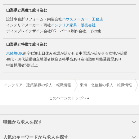
山梨県と業種で絞り込む
設計事務所
リフォーム・内装会社
ハウスメーカー・工務店
インテリアメーカー・商社
インテリア家具・販売会社
ディスプレイデザイン会社
CG・パース制作会社、その他
山梨県と特徴で絞り込む
未経験OK
新卒歓迎
土日休み
英語が活かせる
中国語が活かせる
女性が活躍
40代・50代活躍
独立希望者歓迎
資格手当あり
在宅勤務可能
受賞歴あり
中途採用者5割以上
インテリア・建築業界の求人・転職情報
東海・北信越の求人・転職情報
このページのトップへ▲
職種から求人を探す
人気のキーワードから求人を探す