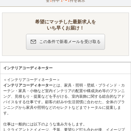
1
1〜1
全
件中
件を表示
【年収例】
かのポジションで選考可能です。 「自分の経験がどの職種に合う
880万円（入社8年／月給40万円＋賞与）
かわからない」という方も、まずはお気軽にご応募ください！
1040万円（入社15年／月給45万円＋賞与）
【手がける案件】 ・フィットネスクラブ、サウナ、ビジネスホテ
今回の募集では、想定年収700万円以上が可能
ル、温浴施設、ブライダル施設、飲食店、物販店など、多種多様
希望にマッチした最新求人を
です。
な商業施設。 ・設計から施工まで一貫して手がける案件が約8
いち早くお届け！
割。残りは施工からの参加となります。 ・工期は1案件あたり1～
2ヶ月程度。並行案件は通常1～2件、繁忙期で4件程度です。 ・1
案件あたり約50名の職人をまとめ、プロジェクトを推進します。
この条件で新着メールを受け取る
【この仕事のやりがい】 お客様の想像を超えるクオリティを実現
し、「タクトデザイン工房に頼んでよかった」「ここまでこだわ
ってくれてありがとう」といった感謝の言葉をいただけた時、大
きな達成感と誇りを感じられます。 あなたのアイデアと情熱で、
数々の一流店舗・施設を生み出す醍醐味を味わってください。
インテリアコーディネーター
＜インテリアコーディネーター＞
インテリアコーディネーター
とは、家具・照明・壁紙・ブラインド・カ
ーテン・家具・小物など室内インテリアの配置や構成決め等のプランニ
ング、見積もり・提案などを手がける、室内装飾に関する総合的なアド
バイスをする仕事です。顧客の好みや生活習慣に合わせた、全体のプラ
ンニングから家具や照明などのセレクトなどまでトータルに提案しま
す。
仕事は一般的には以下のような進み方をします。
1. クライアントとイメージ、予算、要望など打ち合わせ後、イメージプ