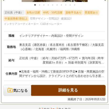
正社員（中途）
女性が活躍
40代・50代活躍
資格手当あり
受賞歴あり
中途採用者5割以上
空間デザイン・空間設計
建築設計
インテリアコーディネーター
CADオペレーター
職種
インテリアデザイナー・内装設計・空間デザイン
東京支店（港区赤坂）/ 名古屋本社（名古屋市千種区）/ 大阪支店
勤務地
（心斎橋）/ 北海道（札幌市）/ 福岡県 / 沖縄県
正社員（中途）：
給与：月給47万円～67万円 ＋ 賞与年2回（昨年
給与
度実績3ヶ月分）＋ 別途 特別賞与（決算賞与）
あり
■北海道・福岡・沖縄にて新規店OPEN予定■ 店舗・商業施設の空
仕事内容
※経験、能力、前職の給与などを最大限考慮
間デザインから設計、クライアントとの打ち合わせから引き渡し
し、給与額を決定いたします。
まで、一貫して携わっていただきます！ お客様の夢を形にし、多
※上記月給には、固定残業代（月45時間分／7
くの人々を惹きつけ、笑顔にする空間を創造する、やりがいに満
万円～9万円以上）を含みます。超過分は別途
ちた仕事です。 【具体的な業務内容】 ・クライアントとの打ち
詳細を見る
気になる
全額支給いたします。
合わせ、ヒアリング、コンセプト立案 ・店舗設計、デザイン（Ve
※試用期間6ヶ月あり（期間中の待遇に変更は
ctorworksを使用。基礎知識があれば、経験豊富な上司が丁寧に指
掲載終了日：2026年09月12日
ありません）。
導しますのでご安心ください） ・引き渡し ご経験や希望に応じ
て、インテリアデザイナー・施工管理・CADオペレーターいずれ