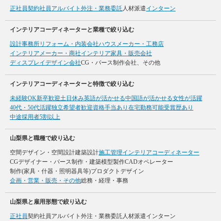
正社員
契約社員
アルバイト
外注・業務委託
人材派遣
インターン
インテリアコーディネーターと業種で絞り込む
設計事務所
リフォーム・内装会社
ハウスメーカー・工務店
インテリアメーカー・商社
インテリア家具・販売会社
ディスプレイデザイン会社
CG・パース制作会社、その他
インテリアコーディネーターと特徴で絞り込む
未経験OK
新卒歓迎
土日休み
英語が活かせる
中国語が活かせる
女性が活躍
40代・50代活躍
独立希望者歓迎
資格手当あり
在宅勤務可能
受賞歴あり
中途採用者5割以上
山梨県と職種で絞り込む
空間デザイン・空間設計
建築設計
施工管理
インテリアコーディネーター
CGデザイナー・パース制作・建築模型製作
CADオペレーター
制作(家具・什器・照明器具等)
プロダクトデザイン
企画・営業・販売・その他
総務・経理・事務
山梨県と雇用形態で絞り込む
正社員
契約社員
アルバイト
外注・業務委託
人材派遣
インターン