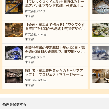
【フレックスタイム制/土日祝休み】一
流アパレルブランド店鋪、外資系オフ
ィスメインの建築・インテリアデザイ
株式会社パイク
ナー募集！
東京都
【企画～施工まで携わる】”ワクワクす
る空間”をゼロから創造！空間デザイナ
ー・施工監理募集（新卒・中途）
株式会社m design
東京都
創業95年超の安定基盤！年休122日・完
全週休2日制の好環境で、商空間やオフ
ィスの内装設計スキルを存分に発揮し
株式会社フジヤ
ませんか？
東京都
設計者・施工管理者からのキャリアア
ップ！ プロジェクトマネージャー募
集
SUPERNOVA Inc.
東京都
条件を変更する