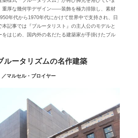
建築様式「ブルータリズム」が再び脚光を浴びていま
、重厚な幾何学デザイン――装飾を極力排除し、素材
50年代から1970年代にかけて世界中で支持され、日
で本記事では『ブルータリスト』の主人公のモデルと
ーをはじめ、国内外の名だたる建築家が手掛けたブル
ブルータリズムの名作建築
年）／マルセル・ブロイヤー