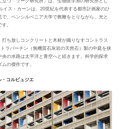
に立つ「ソーク研究所」は、生物医学系の研究所とし
のルイス・カーンは、20世紀を代表する都市計画家のひ
民で、ペンシルベニア大学で教鞭をとりながら、光と
です。
、打ち放しコンクリートと木材が織りなすコントラス
、トラバーチン（無機質石灰岩の天然石）製の中庭を挟
中央の水路は太平洋と青空へと続きます。科学的探求
ズムの傑作です。
ル・コルビュジエ